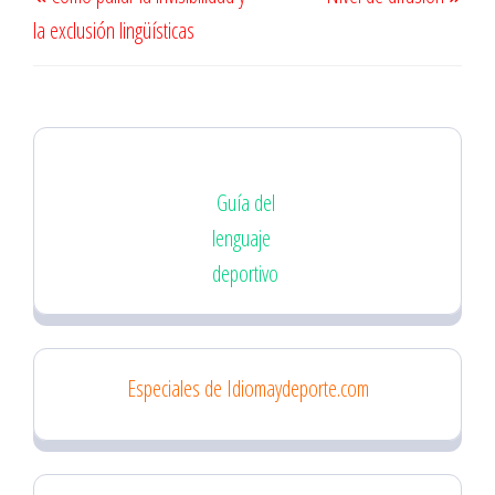
de
anterior
sigu
la exclusión lingüísticas
entradas
Guía del
lenguaje
deportivo
Especiales de Idiomaydeporte.com