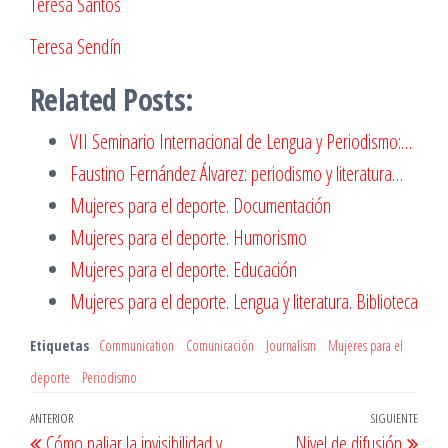
Teresa Santos
Teresa Sendín
Related Posts:
VII Seminario Internacional de Lengua y Periodismo:…
Faustino Fernández Álvarez: periodismo y literatura…
Mujeres para el deporte. Documentación
Mujeres para el deporte. Humorismo
Mujeres para el deporte. Educación
Mujeres para el deporte. Lengua y literatura. Biblioteca
Etiquetas
Communication
Comunicación
Journalism
Mujeres para el
deporte
Periodismo
Navegación
Entrada
ANTERIOR
SIGUIENTE
Entr
Cómo paliar la invisibilidad y
Nivel de difusión