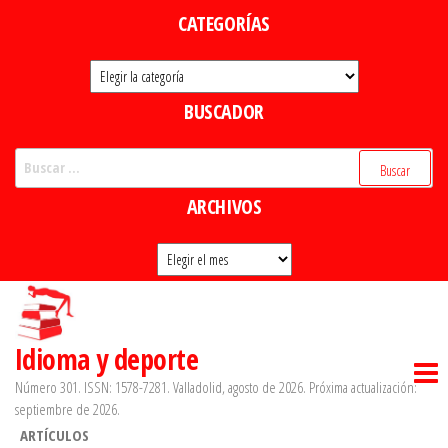
Saltar
CATEGORÍAS
al
Categorías
contenido
BUSCADOR
Buscar:
ARCHIVOS
Archivos
Idioma y deporte
Número 301. ISSN: 1578-7281. Valladolid, agosto de 2026. Próxima actualización:
septiembre de 2026.
ARTÍCULOS