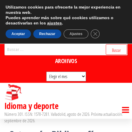
Saltar
CATEGORÍAS
Utilizamos cookies para ofrecerte la mejor experiencia en
al
nuestra web.
Puedes aprender más sobre qué cookies utilizamos o
Categorías
contenido
desactivarlas en los
ajustes
.
BUSCADOR
Cerrar el banner d
Aceptar
Rechazar
Ajustes
Buscar:
ARCHIVOS
Archivos
Idioma y deporte
Número 301. ISSN: 1578-7281. Valladolid, agosto de 2026. Próxima actualización:
septiembre de 2026.