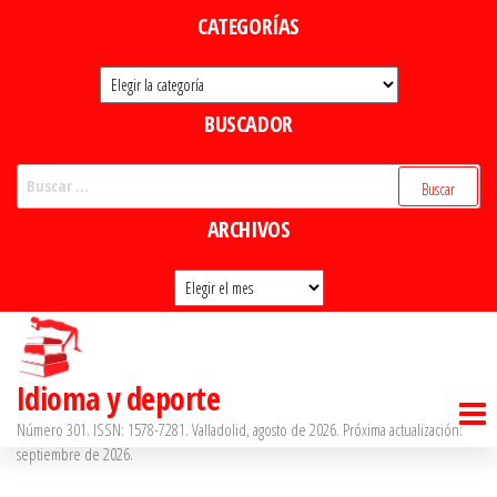
Saltar
CATEGORÍAS
al
Categorías
contenido
BUSCADOR
Buscar:
ARCHIVOS
Archivos
Idioma y deporte
Número 301. ISSN: 1578-7281. Valladolid, agosto de 2026. Próxima actualización:
septiembre de 2026.