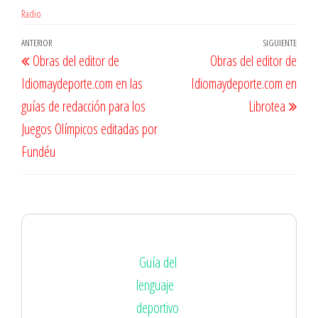
Radio
Navegación
Entrada
ANTERIOR
SIGUIENTE
Entr
Obras del editor de
Obras del editor de
de
anterior
sigu
Idiomaydeporte.com en las
Idiomaydeporte.com en
entradas
guías de redacción para los
Librotea
Juegos Olímpicos editadas por
Fundéu
Guía del
lenguaje
deportivo