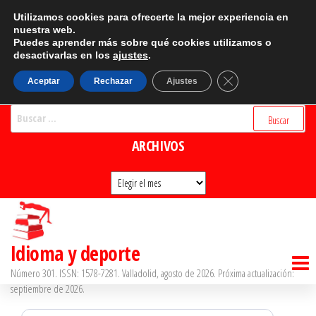
Saltar
CATEGORÍAS
Utilizamos cookies para ofrecerte la mejor experiencia en
al
nuestra web.
Puedes aprender más sobre qué cookies utilizamos o
Categorías
contenido
desactivarlas en los
ajustes
.
BUSCADOR
Cerrar el banner d
Aceptar
Rechazar
Ajustes
Buscar:
ARCHIVOS
Archivos
Idioma y deporte
Número 301. ISSN: 1578-7281. Valladolid, agosto de 2026. Próxima actualización:
septiembre de 2026.