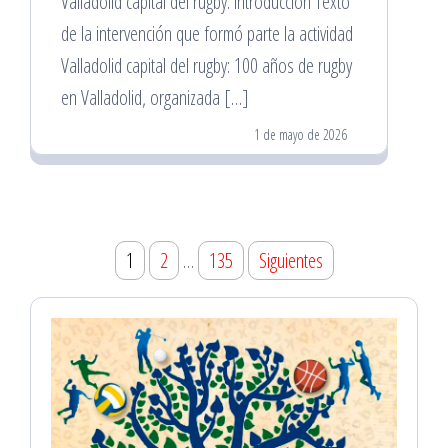
Valladolid capital del rugby: introducción Texto
de la intervención que formó parte la actividad
Valladolid capital del rugby: 100 años de rugby
en Valladolid, organizada […]
1 de mayo de 2026
Paginación
1
2
…
135
Siguientes
de
entradas