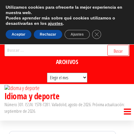
Saltar
CATEGORÍAS
Utilizamos cookies para ofrecerte la mejor experiencia en
al
nuestra web.
Puedes aprender más sobre qué cookies utilizamos o
Categorías
contenido
desactivarlas en los
ajustes
.
BUSCADOR
Cerrar el banner d
Aceptar
Rechazar
Ajustes
Buscar:
ARCHIVOS
Archivos
Idioma y deporte
Número 301. ISSN: 1578-7281. Valladolid, agosto de 2026. Próxima actualización:
septiembre de 2026.