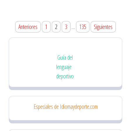
Paginación
Anteriores
1
2
3
…
135
Siguientes
de
entradas
Guía del
lenguaje
deportivo
Especiales de Idiomaydeporte.com