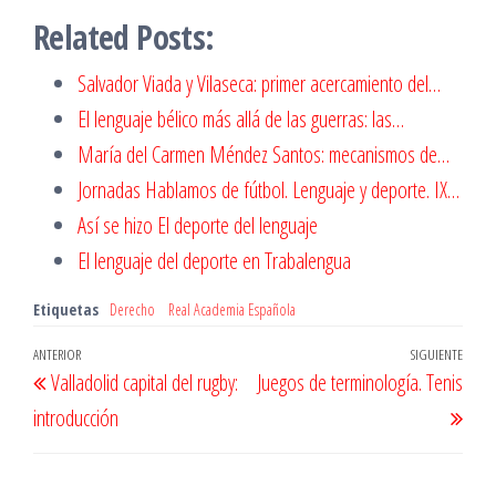
Related Posts:
Salvador Viada y Vilaseca: primer acercamiento del…
El lenguaje bélico más allá de las guerras: las…
María del Carmen Méndez Santos: mecanismos de…
Jornadas Hablamos de fútbol. Lenguaje y deporte. IX…
Así se hizo El deporte del lenguaje
El lenguaje del deporte en Trabalengua
Etiquetas
Derecho
Real Academia Española
Navegación
Entrada
ANTERIOR
SIGUIENTE
Entr
Valladolid capital del rugby:
Juegos de terminología. Tenis
de
anterior
sigu
introducción
entradas