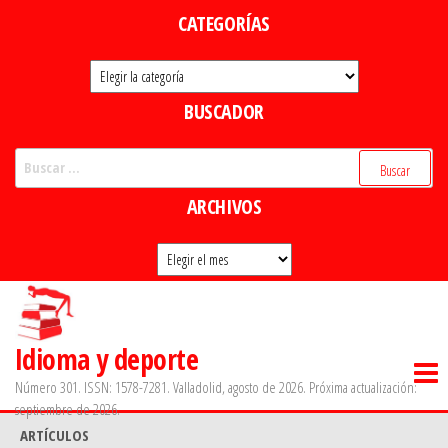
Saltar
CATEGORÍAS
al
Categorías
contenido
BUSCADOR
Buscar:
ARCHIVOS
Archivos
Idioma y deporte
Número 301. ISSN: 1578-7281. Valladolid, agosto de 2026. Próxima actualización:
septiembre de 2026.
ARTÍCULOS