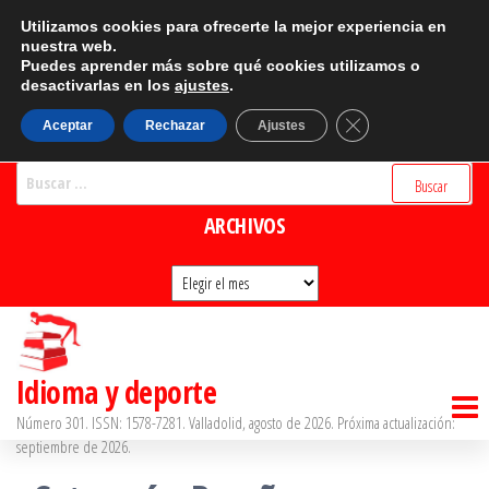
Saltar
CATEGORÍAS
Utilizamos cookies para ofrecerte la mejor experiencia en
al
nuestra web.
Puedes aprender más sobre qué cookies utilizamos o
Categorías
contenido
desactivarlas en los
ajustes
.
BUSCADOR
Cerrar el banner d
Aceptar
Rechazar
Ajustes
Buscar:
ARCHIVOS
Archivos
Idioma y deporte
Número 301. ISSN: 1578-7281. Valladolid, agosto de 2026. Próxima actualización:
septiembre de 2026.