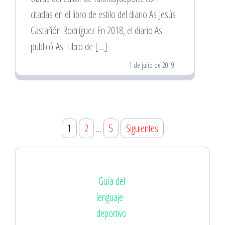
citadas en el libro de estilo del diario As Jesús
Castañón Rodríguez En 2018, el diario As
publicó As: Libro de […]
1 de julio de 2019
Paginación
1
2
…
5
Siguientes
de
entradas
Guía del
lenguaje
deportivo