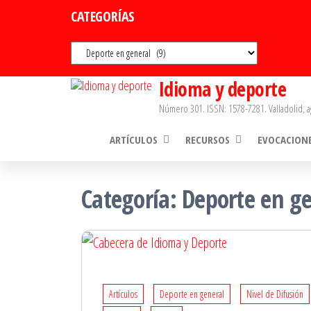
Saltar
CATEGORÍAS
al
Categorías
contenido
Idioma y deporte
Número 301. ISSN: 1578-7281. Valladolid, a
ARTÍCULOS
RECURSOS
EVOCACION
Categoría:
Deporte en ge
Artículos
Deporte en general
Nivel de Difusión