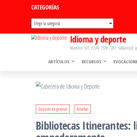
Saltar
CATEGORÍAS
al
Categorías
contenido
Idioma y deporte
Número 301. ISSN: 1578-7281. Valladolid, a
ARTÍCULOS
RECURSOS
EVOCACION
Deporte en general
Reseñas
Bibliotecas Itinerantes: l