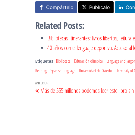
Compártelo
Publícalo
Com
Related Posts:
Bibliotecas Itinerantes: livros libertos, leitura 
40 años con el lenguaje deportivo. Acceso al
Etiquetas
Biblioteca
Educación olímpica
Language and jargo
Reading
Spanish Language
Universidad de Oviedo
University of
Navegación
Entrada
ANTERIOR
Más de 555 millones podemos leer este libro sin 
de
anterior
entradas