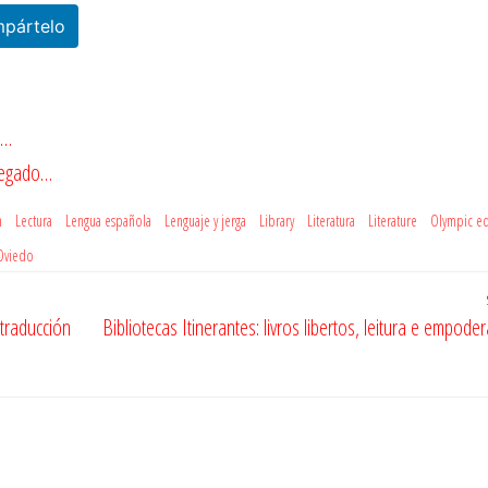
pártelo
e…
 legado…
n
Lectura
Lengua española
Lenguaje y jerga
Library
Literatura
Literature
Olympic ed
 Oviedo
traducción
Bibliotecas Itinerantes: livros libertos, leitura e empod