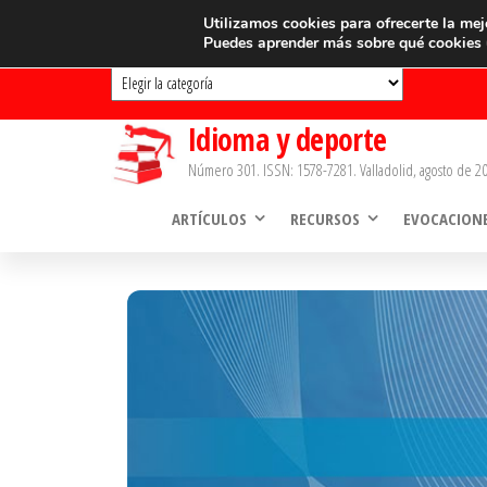
Saltar
CATEGORÍAS
Utilizamos cookies para ofrecerte la mej
Puedes aprender más sobre qué cookies u
al
Categorías
contenido
Idioma y deporte
Número 301. ISSN: 1578-7281. Valladolid, agosto de 20
ARTÍCULOS
RECURSOS
EVOCACION