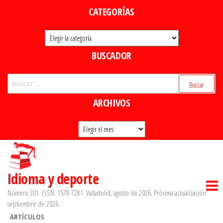
Saltar
CATEGORÍAS
al
Categorías
contenido
BUSCADOR
Buscar:
ARCHIVOS
Archivos
Idioma y deporte
Número 301. ISSN: 1578-7281. Valladolid, agosto de 2026. Próxima actualización:
septiembre de 2026.
ARTÍCULOS