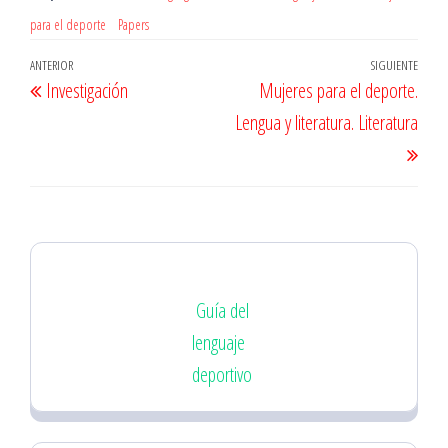
para el deporte
Papers
Navegación
Entrada
ANTERIOR
SIGUIENTE
Entr
Investigación
Mujeres para el deporte.
de
anterior
sigu
Lengua y literatura. Literatura
entradas
Guía del
lenguaje
deportivo