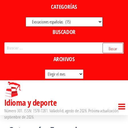
Saltar
CATEGORÍAS
al
Categorías
contenido
BUSCADOR
Buscar:
ARCHIVOS
Archivos
Idioma y deporte
Número 301. ISSN: 1578-7281. Valladolid, agosto de 2026. Próxima actualización:
septiembre de 2026.