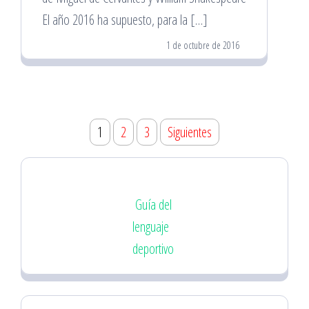
El año 2016 ha supuesto, para la […]
1 de octubre de 2016
Paginación
1
2
3
Siguientes
de
entradas
Guía del
lenguaje
deportivo