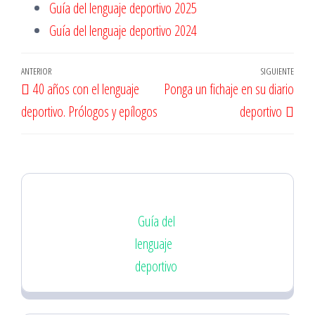
Guía del lenguaje deportivo 2025
Guía del lenguaje deportivo 2024
Navegación
Entrada
ANTERIOR
SIGUIENTE
Entr
40 años con el lenguaje
Ponga un fichaje en su diario
de
anterior
sigu
deportivo. Prólogos y epílogos
deportivo
entradas
Guía del
lenguaje
deportivo