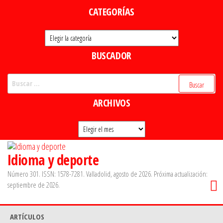
Saltar
CATEGORÍAS
al
Categorías
contenido
BUSCADOR
Buscar:
ARCHIVOS
Archivos
Idioma y deporte
Número 301. ISSN: 1578-7281. Valladolid, agosto de 2026. Próxima actualización:
septiembre de 2026.
ARTÍCULOS