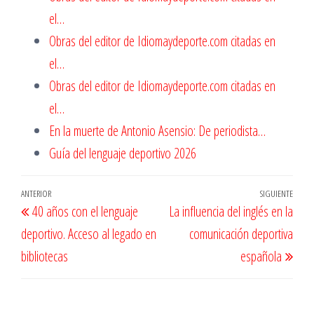
el…
Obras del editor de Idiomaydeporte.com citadas en
el…
Obras del editor de Idiomaydeporte.com citadas en
el…
En la muerte de Antonio Asensio: De periodista…
Guía del lenguaje deportivo 2026
Navegación
Entrada
ANTERIOR
SIGUIENTE
Entr
40 años con el lenguaje
La influencia del inglés en la
de
anterior
sigu
deportivo. Acceso al legado en
comunicación deportiva
entradas
bibliotecas
española