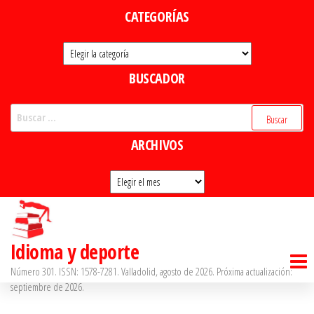
Saltar
CATEGORÍAS
al
Categorías
contenido
BUSCADOR
Buscar:
ARCHIVOS
Archivos
Idioma y deporte
Número 301. ISSN: 1578-7281. Valladolid, agosto de 2026. Próxima actualización:
septiembre de 2026.