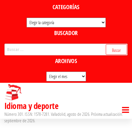
Saltar
CATEGORÍAS
al
Categorías
contenido
BUSCADOR
Buscar:
ARCHIVOS
Archivos
Idioma y deporte
Número 301. ISSN: 1578-7281. Valladolid, agosto de 2026. Próxima actualización:
septiembre de 2026.