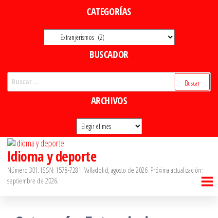
Saltar
CATEGORÍAS
al
Categorías
contenido
BUSCADOR
Buscar:
ARCHIVOS
Archivos
Idioma y deporte
Número 301. ISSN: 1578-7281. Valladolid, agosto de 2026. Próxima actualización:
septiembre de 2026.