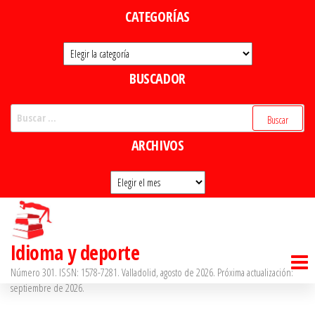
Saltar
CATEGORÍAS
al
Categorías
contenido
BUSCADOR
Buscar:
ARCHIVOS
Archivos
Idioma y deporte
Número 301. ISSN: 1578-7281. Valladolid, agosto de 2026. Próxima actualización:
septiembre de 2026.