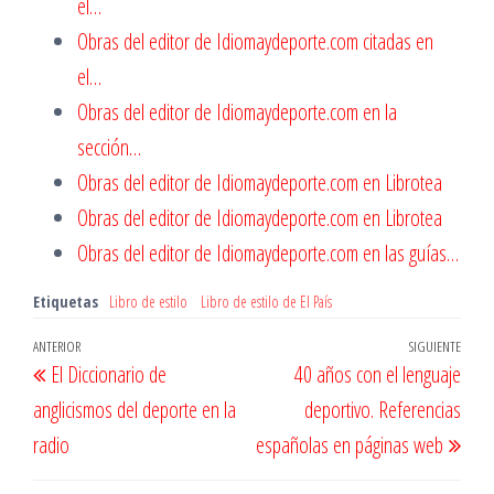
el…
Obras del editor de Idiomaydeporte.com citadas en
el…
Obras del editor de Idiomaydeporte.com en la
sección…
Obras del editor de Idiomaydeporte.com en Librotea
Obras del editor de Idiomaydeporte.com en Librotea
Obras del editor de Idiomaydeporte.com en las guías…
Etiquetas
Libro de estilo
Libro de estilo de El País
Navegación
Entrada
ANTERIOR
SIGUIENTE
Entr
El Diccionario de
40 años con el lenguaje
de
anterior
sigu
anglicismos del deporte en la
deportivo. Referencias
entradas
radio
españolas en páginas web