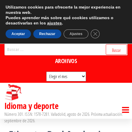
Saltar
CATEGORÍAS
Utilizamos cookies para ofrecerte la mejor experiencia en
al
nuestra web.
Puedes aprender más sobre qué cookies utilizamos o
Categorías
contenido
desactivarlas en los
ajustes
.
BUSCADOR
Cerrar el banner d
Aceptar
Rechazar
Ajustes
Buscar:
ARCHIVOS
Archivos
Idioma y deporte
Número 301. ISSN: 1578-7281. Valladolid, agosto de 2026. Próxima actualización:
septiembre de 2026.