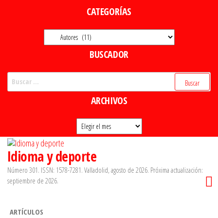
Saltar
CATEGORÍAS
al
Categorías
contenido
BUSCADOR
Buscar:
ARCHIVOS
Archivos
Idioma y deporte
Número 301. ISSN: 1578-7281. Valladolid, agosto de 2026. Próxima actualización:
septiembre de 2026.
ARTÍCULOS