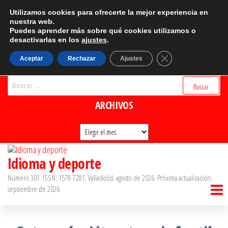
Saltar
CATEGORÍAS
Utilizamos cookies para ofrecerte la mejor experiencia en
al
nuestra web.
Puedes aprender más sobre qué cookies utilizamos o
Categorías
contenido
desactivarlas en los
ajustes
.
BUSCADOR
Cerrar el banner d
Aceptar
Rechazar
Ajustes
Buscar:
ARCHIVOS
Archivos
Idioma y deporte
Número 301. ISSN: 1578-7281. Valladolid, agosto de 2026. Próxima actualización:
septiembre de 2026.