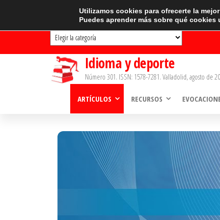
Saltar
CATEGORÍAS
Utilizamos cookies para ofrecerte la mejo
Puedes aprender más sobre qué cookies u
al
Categorías
contenido
Idioma y deporte
Número 301. ISSN: 1578-7281. Valladolid, agosto de 20
ARTÍCULOS
RECURSOS
EVOCACION