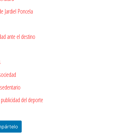
de Jardiel Poncela
idad ante el destino
s
 sociedad
 sedentario
la publicidad del deporte
pártelo