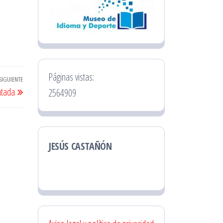
Páginas vistas:
SIGUIENTE
Entrada
ntada
2564909
siguiente
JESÚS CASTAÑÓN