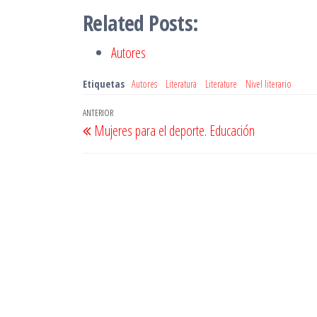
Related Posts:
Autores
Etiquetas
Autores
Literatura
Literature
Nivel literario
Navegación
Entrada
ANTERIOR
Mujeres para el deporte. Educación
de
anterior
entradas