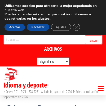
Saltar
CATEGORÍAS
Utilizamos cookies para ofrecerte la mejor experiencia en
al
nuestra web.
Puedes aprender más sobre qué cookies utilizamos o
Categorías
contenido
desactivarlas en los
ajustes
.
BUSCADOR
Cerrar el banner d
Aceptar
Rechazar
Ajustes
Buscar:
ARCHIVOS
Archivos
Idioma y deporte
Número 301. ISSN: 1578-7281. Valladolid, agosto de 2026. Próxima actualización:
septiembre de 2026.