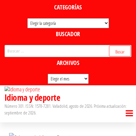
Saltar
CATEGORÍAS
al
Categorías
contenido
BUSCADOR
Buscar:
ARCHIVOS
Archivos
Idioma y deporte
Número 301. ISSN: 1578-7281. Valladolid, agosto de 2026. Próxima actualización:
septiembre de 2026.