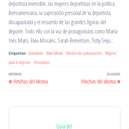
deportista invencible, las mujeres deportistas en la política
iberoamericana, la superación personal de la deportista
discapacitada y el recuerdo de las grandes figuras del
deporte. Todo ello con la voz de protagonistas como María
Inés Mato, Elvia Morales, Sarah Reinertsen, Tishy Seijo…
Etiquetas
Journalism
Mass Media
Medios de comunicación
Mujeres
para el deporte
Periodismo
Navegación
Entrada
ANTERIOR
SIGUIENTE
Entr
Hinchas del idioma
Hinchas del idioma
de
anterior
sigu
entradas
Guía del