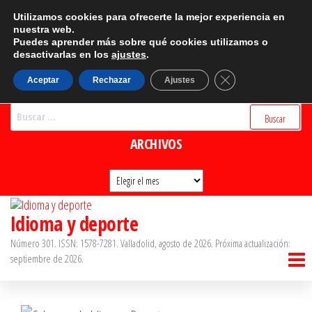
Saltar
CATEGORÍAS
Utilizamos cookies para ofrecerte la mejor experiencia en
al
nuestra web.
Puedes aprender más sobre qué cookies utilizamos o
Categorías
contenido
desactivarlas en los
ajustes
.
BUSCADOR
Cerrar el banner d
Aceptar
Rechazar
Ajustes
Buscar:
ARCHIVOS
Archivos
Idioma y deporte
Número 301. ISSN: 1578-7281. Valladolid, agosto de 2026. Próxima actualización:
septiembre de 2026.