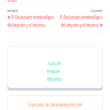
Women
Navegación
Entrada
ANTERIOR
SIGUIENTE
Entr
El Diccionario terminológico
El Diccionario terminológico
de
anterior
sigu
del deporte y el Imserso
del deporte y el Imserso
entradas
Guía del
lenguaje
deportivo
Especiales de Idiomaydeporte.com