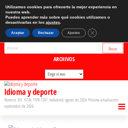
Saltar
CATEGORÍAS
Utilizamos cookies para ofrecerte la mejor experiencia en
al
nuestra web.
Puedes aprender más sobre qué cookies utilizamos o
Categorías
contenido
desactivarlas en los
ajustes
.
BUSCADOR
Cerrar el banner d
Aceptar
Rechazar
Ajustes
Buscar:
ARCHIVOS
Archivos
Idioma y deporte
Número 301. ISSN: 1578-7281. Valladolid, agosto de 2026. Próxima actualización:
septiembre de 2026.