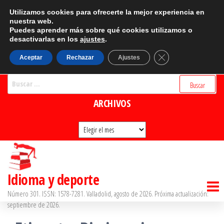
Saltar
CATEGORÍAS
Utilizamos cookies para ofrecerte la mejor experiencia en
al
nuestra web.
Puedes aprender más sobre qué cookies utilizamos o
Categorías
contenido
desactivarlas en los
ajustes
.
BUSCADOR
Cerrar el banner d
Aceptar
Rechazar
Ajustes
Buscar:
ARCHIVOS
Archivos
Idioma y deporte
Número 301. ISSN: 1578-7281. Valladolid, agosto de 2026. Próxima actualización:
septiembre de 2026.