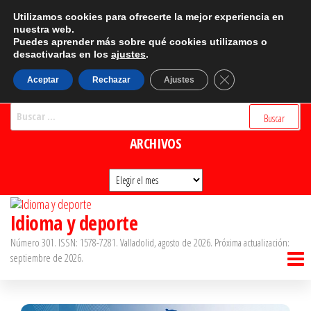
Saltar
CATEGORÍAS
Utilizamos cookies para ofrecerte la mejor experiencia en
al
nuestra web.
Puedes aprender más sobre qué cookies utilizamos o
Categorías
contenido
desactivarlas en los
ajustes
.
BUSCADOR
Cerrar el banner d
Aceptar
Rechazar
Ajustes
Buscar:
ARCHIVOS
Archivos
Idioma y deporte
Número 301. ISSN: 1578-7281. Valladolid, agosto de 2026. Próxima actualización:
septiembre de 2026.