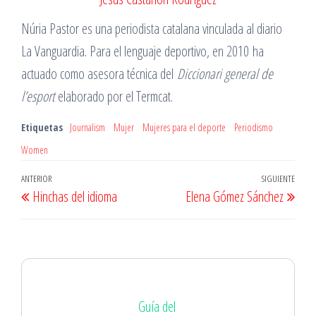
Núria Pastor es una periodista catalana vinculada al diario
La Vanguardia. Para el lenguaje deportivo, en 2010 ha
actuado como asesora técnica del
Diccionari general de
l’esport
elaborado por el Termcat.
Etiquetas
Journalism
Mujer
Mujeres para el deporte
Periodismo
Women
Navegación
Entrada
ANTERIOR
SIGUIENTE
Entr
Hinchas del idioma
Elena Gómez Sánchez
de
anterior
sigu
entradas
Guía del