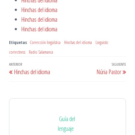
Hinchas del idioma
Hinchas del idioma
Hinchas del idioma
Hinchas del idioma
Etiquetas
Corrección lingüística
Hinchas del idioma
Linguistic
correctness
Radio Salamanca
Navegación
Entrada
ANTERIOR
SIGUIENTE
Entr
Hinchas del idioma
Núria Pastor
de
anterior
sigu
entradas
Guía del
lenguaje