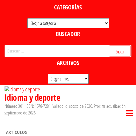
Saltar
CATEGORÍAS
al
Categorías
contenido
BUSCADOR
Buscar:
ARCHIVOS
Archivos
Idioma y deporte
Número 301. ISSN: 1578-7281. Valladolid, agosto de 2026. Próxima actualización:
septiembre de 2026.
ARTÍCULOS