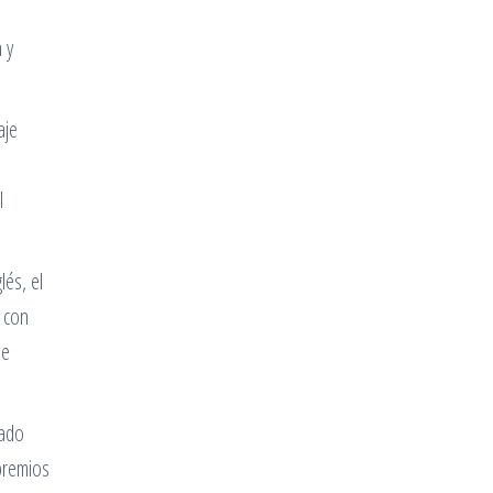
 y
aje
l
lés, el
a con
de
ñado
 premios