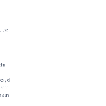
 breve
John
es y el
lación
r a un