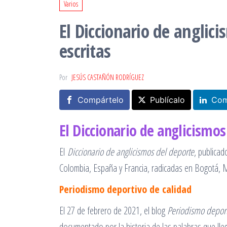
Varios
El Diccionario de anglic
escritas
Por
JESÚS CASTAÑÓN RODRÍGUEZ
Compártelo
Publícalo
Com
El Diccionario de anglicismos
El
Diccionario de anglicismos del deporte
, publicad
Colombia, España y Francia, radicadas en Bogotá, Madr
Periodismo deportivo de calidad
El 27 de febrero de 2021, el blog
Periodismo deport
documentado por la historia de las palabras que lleg