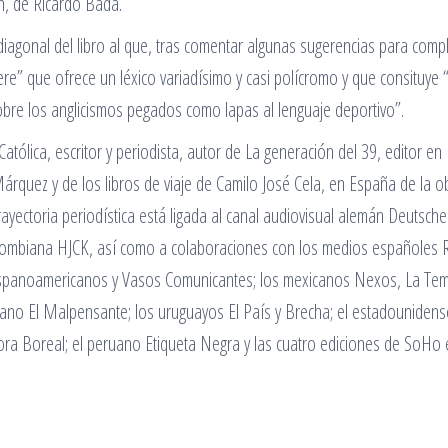
n, de Ricardo Bada.
diagonal del libro al que, tras comentar algunas sugerencias para comp
e” que ofrece un léxico variadísimo y casi polícromo y que consituye “
bre los anglicismos pegados como lapas al lenguaje deportivo”.
tólica, escritor y periodista, autor de La generación del 39, editor en
Márquez y de los libros de viaje de Camilo José Cela, en España de la o
trayectoria periodística está ligada al canal audiovisual alemán Deutsche
olombiana HJCK, así como a colaboraciones con los medios españoles R
Hispanoamericanos y Vasos Comunicantes; los mexicanos Nexos, La Te
biano El Malpensante; los uruguayos El País y Brecha; el estadounidens
ora Boreal; el peruano Etiqueta Negra y las cuatro ediciones de SoHo 