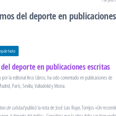
1 de junio 
ismos del deporte en publicacione
pártelo
 del deporte en publicaciones escritas
o por la editorial Arco Libros, ha sido comentado en publicaciones de
id, París, Sevilla, Valladolid y Vitoria.
ivo de calidad
publicó la nota de José Luis Rojas Torrijos «Un recorri
aron al deporte del inglés». Considera que la obra debe ser bien recib