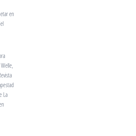
letar en
el
bra
 Welle,
evista
mpestad
e La
en