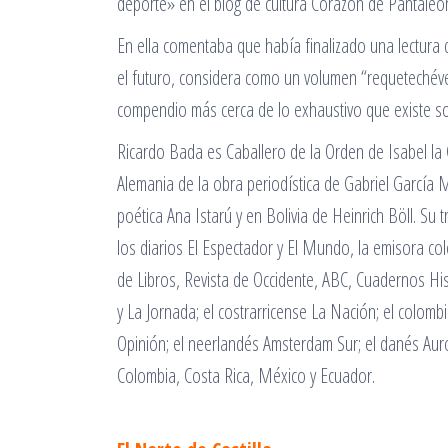
deporte» en el blog de cultura Corazón de Pantaleó
En ella comentaba que había finalizado una lectura 
el futuro, considera como un volumen “requetechéver
compendio más cerca de lo exhaustivo que existe so
Ricardo Bada es Caballero de la Orden de Isabel la Ca
Alemania de la obra periodística de Gabriel García 
poética Ana Istarú y en Bolivia de Heinrich Böll. Su 
los diarios El Espectador y El Mundo, la emisora c
de Libros, Revista de Occidente, ABC, Cuadernos 
y La Jornada; el costrarricense La Nación; el colom
Opinión; el neerlandés Amsterdam Sur; el danés Aur
Colombia, Costa Rica, México y Ecuador.