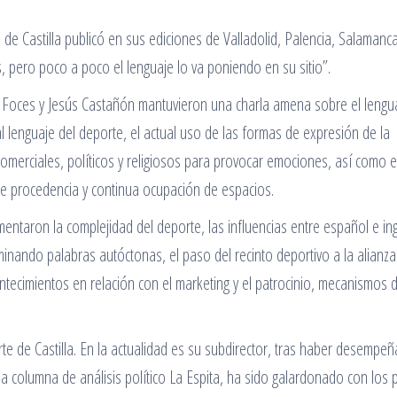
 de Castilla publicó en sus ediciones de Valladolid, Palencia, Salamanca
, pero poco a poco el lenguaje lo va poniendo en su sitio”.
io Foces y Jesús Castañón mantuvieron una charla amena sobre el lengu
 al lenguaje del deporte, el actual uso de las formas de expresión de la
merciales, políticos y religiosos para provocar emociones, así como e
iple procedencia y continua ocupación de espacios.
entaron la complejidad del deporte, las influencias entre español e ing
minando palabras autóctonas, el paso del recinto deportivo a la alianz
ntecimientos en relación con el marketing y el patrocinio, mecanismos 
orte de Castilla. En la actualidad es su subdirector, tras haber desempe
la columna de análisis político La Espita, ha sido galardonado con los