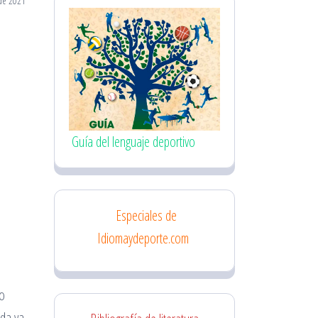
de 2021
s
Guía del lenguaje deportivo
Especiales de
Idiomaydeporte.com
do
ida ya