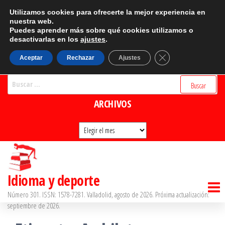
Saltar
CATEGORÍAS
Utilizamos cookies para ofrecerte la mejor experiencia en
al
nuestra web.
Puedes aprender más sobre qué cookies utilizamos o
Categorías
contenido
desactivarlas en los
ajustes
.
BUSCADOR
Cerrar el banner d
Aceptar
Rechazar
Ajustes
Buscar:
ARCHIVOS
Archivos
Idioma y deporte
Número 301. ISSN: 1578-7281. Valladolid, agosto de 2026. Próxima actualización:
septiembre de 2026.