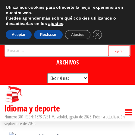
Saltar
CATEGORÍAS
Utilizamos cookies para ofrecerte la mejor experiencia en
al
nuestra web.
Puedes aprender más sobre qué cookies utilizamos o
Categorías
contenido
desactivarlas en los
ajustes
.
BUSCADOR
Cerrar el banner d
Aceptar
Rechazar
Ajustes
Buscar:
ARCHIVOS
Archivos
Idioma y deporte
Número 301. ISSN: 1578-7281. Valladolid, agosto de 2026. Próxima actualización:
septiembre de 2026.