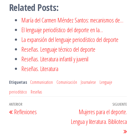
Related Posts:
María del Carmen Méndez Santos: mecanismos de…
El lenguaje periodístico del deporte en la…
La expansión del lenguaje periodístico del deporte
Reseñas. Lenguaje técnico del deporte
Reseñas. Literatura infantil y juvenil
Reseñas. Literatura
Etiquetas
Communication
Comunicación
Journalese
Lenguaje
periodístico
Reseñas
Navegación
Entrada
ANTERIOR
SIGUIENTE
Entr
Reflexiones
Mujeres para el deporte.
de
anterior
sigu
Lengua y literatura. Biblioteca
entradas