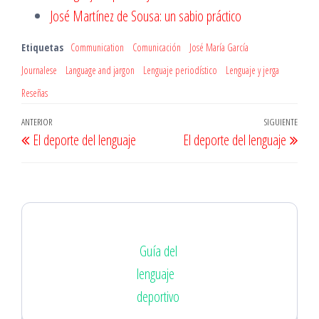
José Martínez de Sousa: un sabio práctico
Etiquetas
Communication
Comunicación
José María García
Journalese
Language and jargon
Lenguaje periodístico
Lenguaje y jerga
Reseñas
Navegación
Entrada
ANTERIOR
SIGUIENTE
Entr
El deporte del lenguaje
El deporte del lenguaje
de
anterior
sigu
entradas
Guía del
lenguaje
deportivo