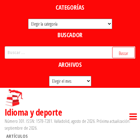
Saltar
CATEGORÍAS
al
Categorías
contenido
BUSCADOR
Buscar:
ARCHIVOS
Archivos
Idioma y deporte
Número 301. ISSN: 1578-7281. Valladolid, agosto de 2026. Próxima actualización:
septiembre de 2026.
ARTÍCULOS