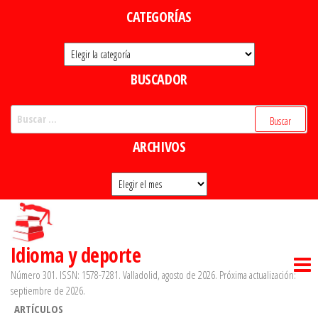
Saltar
CATEGORÍAS
al
Categorías
contenido
BUSCADOR
Buscar:
ARCHIVOS
Archivos
Idioma y deporte
Número 301. ISSN: 1578-7281. Valladolid, agosto de 2026. Próxima actualización:
septiembre de 2026.
ARTÍCULOS