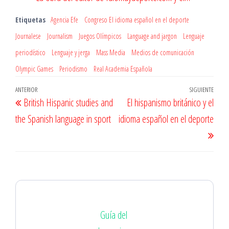
Etiquetas
Agencia Efe
Congreso El idioma español en el deporte
Journalese
Journalism
Juegos Olímpicos
Language and jargon
Lenguaje
periodístico
Lenguaje y jerga
Mass Media
Medios de comunicación
Olympic Games
Periodismo
Real Academia Española
Navegación
Entrada
ANTERIOR
SIGUIENTE
Entr
British Hispanic studies and
El hispanismo británico y el
de
anterior
sigu
the Spanish language in sport
idioma español en el deporte
entradas
Guía del