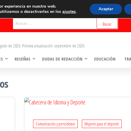
BUSCADOR
or experiencia en nuestra web.
Aceptar
tilizamos o desactivarlas en los
ajustes
.
Buscar:
gosto de 2026. Próxima actualización: septiembre de 2026.
ES
RESEÑAS
DUDAS DE REDACCIÓN
EDUCACIÓN
TR
os
Comunicación y periodismo
Mujeres para el deporte