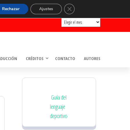
ARCHIVOS
Cerrar el banner de cookies RGP
Rechazar
Ajustes
Archivos
ADUCCIÓN
CRÉDITOS
CONTACTO
AUTORES
Guía del
lenguaje
deportivo