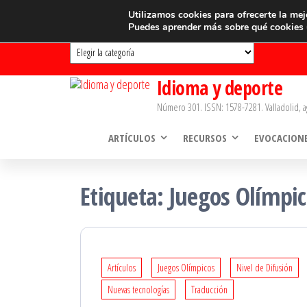
Saltar
CATEGORÍAS
Utilizamos cookies para ofrecerte la mej
Puedes aprender más sobre qué cookies u
al
Categorías
contenido
Idioma y deporte
Número 301. ISSN: 1578-7281. Valladolid, a
ARTÍCULOS
RECURSOS
EVOCACION
Etiqueta:
Juegos Olímpic
Artículos
Juegos Olímpicos
Nivel de Difusión
Nuevas tecnologías
Traducción