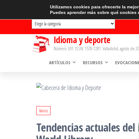
Saltar
CATEGORÍAS
Utilizamos cookies para ofrecerte la mejo
Puedes aprender más sobre qué cookies u
al
Categorías
contenido
Idioma y deporte
Número 301. ISSN: 1578-7281. Valladolid, agosto de 20
ARTÍCULOS
RECURSOS
EVOCACION
Varios
Tendencias actuales del