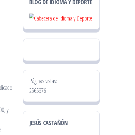
BLOG DE IDIOMA Y DEPORTE
Páginas vistas:
blicado
2565376
00, y
l
JESÚS CASTAÑÓN
s