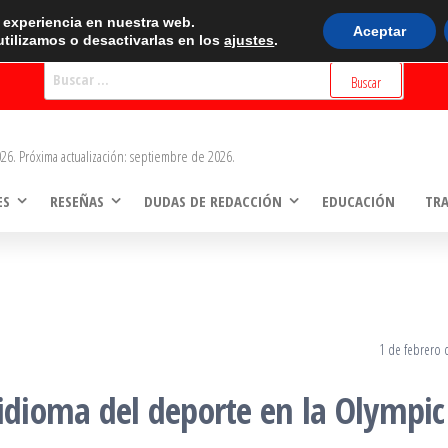
BUSCADOR
r experiencia en nuestra web.
Aceptar
tilizamos o desactivarlas en los
ajustes
.
Buscar:
26. Próxima actualización: septiembre de 2026.
ES
RESEÑAS
DUDAS DE REDACCIÓN
EDUCACIÓN
TR
1 de febrero 
 idioma del deporte en la Olympic