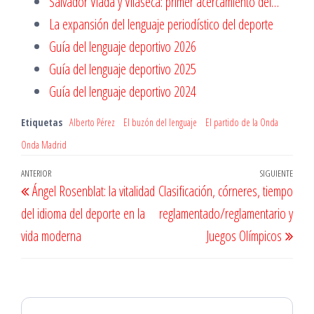
Salvador Viada y Vilaseca: primer acercamiento del…
La expansión del lenguaje periodístico del deporte
Guía del lenguaje deportivo 2026
Guía del lenguaje deportivo 2025
Guía del lenguaje deportivo 2024
Etiquetas
Alberto Pérez
El buzón del lenguaje
El partido de la Onda
Onda Madrid
Navegación
Entrada
ANTERIOR
SIGUIENTE
Entr
Ángel Rosenblat: la vitalidad
Clasificación, córneres, tiempo
de
anterior
sigu
del idioma del deporte en la
reglamentado/reglamentario y
entradas
vida moderna
Juegos Olímpicos