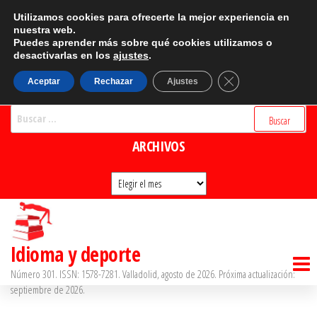
Saltar
CATEGORÍAS
Utilizamos cookies para ofrecerte la mejor experiencia en
al
nuestra web.
Puedes aprender más sobre qué cookies utilizamos o
Categorías
contenido
desactivarlas en los
ajustes
.
BUSCADOR
Cerrar el banner d
Aceptar
Rechazar
Ajustes
Buscar:
ARCHIVOS
Archivos
Idioma y deporte
Número 301. ISSN: 1578-7281. Valladolid, agosto de 2026. Próxima actualización:
septiembre de 2026.