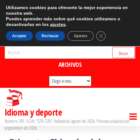
Saltar
CATEGORÍAS
Utilizamos cookies para ofrecerte la mejor experiencia en
al
nuestra web.
Puedes aprender más sobre qué cookies utilizamos o
Categorías
contenido
desactivarlas en los
ajustes
.
BUSCADOR
Cerrar el banner d
Aceptar
Rechazar
Ajustes
Buscar:
ARCHIVOS
Archivos
Idioma y deporte
Número 301. ISSN: 1578-7281. Valladolid, agosto de 2026. Próxima actualización:
septiembre de 2026.