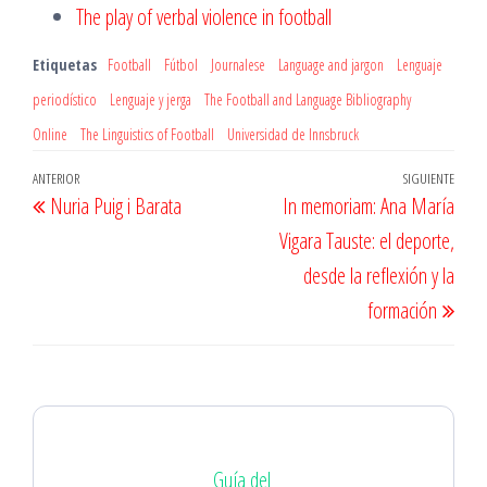
The play of verbal violence in football
Etiquetas
Football
Fútbol
Journalese
Language and jargon
Lenguaje
periodístico
Lenguaje y jerga
The Football and Language Bibliography
Online
The Linguistics of Football
Universidad de Innsbruck
Navegación
Entrada
ANTERIOR
SIGUIENTE
Entr
Nuria Puig i Barata
In memoriam: Ana María
de
anterior
sigu
Vigara Tauste: el deporte,
entradas
desde la reflexión y la
formación
Guía del