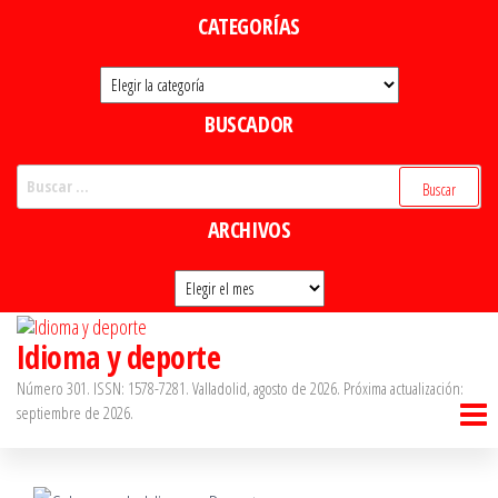
Saltar
CATEGORÍAS
al
Categorías
contenido
BUSCADOR
Buscar:
ARCHIVOS
Archivos
Idioma y deporte
Número 301. ISSN: 1578-7281. Valladolid, agosto de 2026. Próxima actualización:
septiembre de 2026.