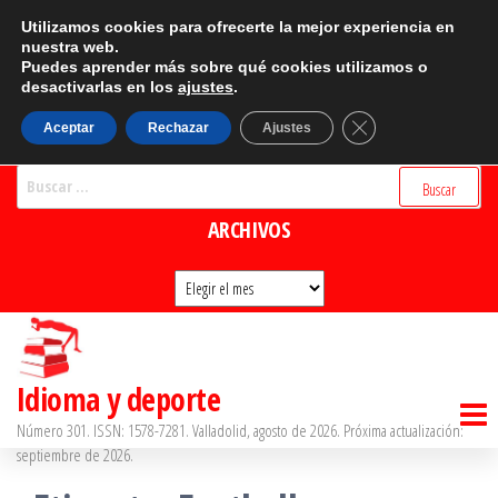
Saltar
CATEGORÍAS
Utilizamos cookies para ofrecerte la mejor experiencia en
al
nuestra web.
Puedes aprender más sobre qué cookies utilizamos o
Categorías
contenido
desactivarlas en los
ajustes
.
BUSCADOR
Cerrar el banner d
Aceptar
Rechazar
Ajustes
Buscar:
ARCHIVOS
Archivos
Idioma y deporte
Número 301. ISSN: 1578-7281. Valladolid, agosto de 2026. Próxima actualización:
septiembre de 2026.