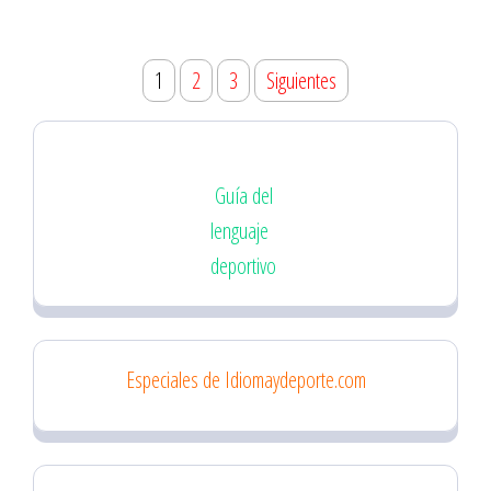
Paginación
1
2
3
Siguientes
de
entradas
Guía del
lenguaje
deportivo
Especiales de Idiomaydeporte.com