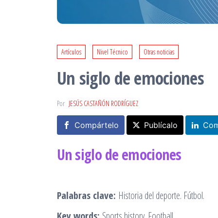
Artículos
Nivel Técnico
Otras noticias
Un siglo de emociones
Por
JESÚS CASTAÑÓN RODRÍGUEZ
Compártelo
Publícalo
Com
Un siglo de emociones
Palabras clave:
Historia del deporte. Fútbol.
Key words:
Sports history. Football.