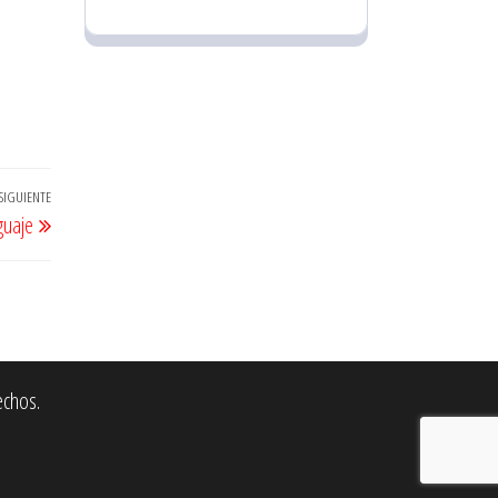
SIGUIENTE
Entrada
guaje
siguiente
echos.