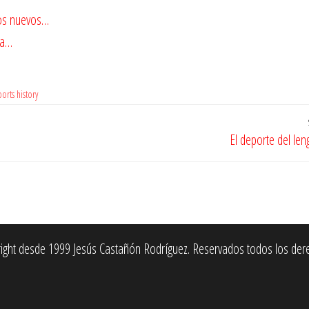
los nuevos…
la…
orts history
El deporte del len
ight desde 1999 Jesús Castañón Rodríguez. Reservados todos los der