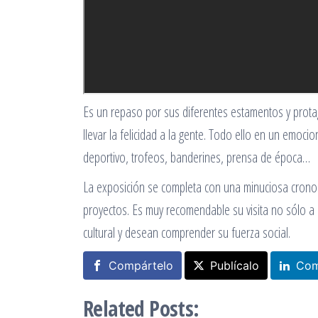
Es un repaso por sus diferentes estamentos y prota
llevar la felicidad a la gente. Todo ello en un emo
deportivo, trofeos, banderines, prensa de época…
La exposición se completa con una minuciosa cronol
proyectos. Es muy recomendable su visita no sólo a 
cultural y desean comprender su fuerza social.
Compártelo
Publícalo
Com
Related Posts: