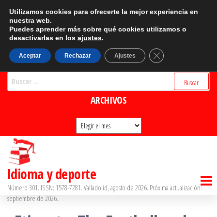
Saltar
CATEGORÍAS
Utilizamos cookies para ofrecerte la mejor experiencia en
al
nuestra web.
Puedes aprender más sobre qué cookies utilizamos o
Categorías
contenido
desactivarlas en los
ajustes
.
BUSCADOR
Cerrar el banner d
Aceptar
Rechazar
Ajustes
Buscar:
ARCHIVOS
Archivos
Idioma y deporte
Número 301. ISSN: 1578-7281. Valladolid, agosto de 2026. Próxima actualización:
septiembre de 2026.