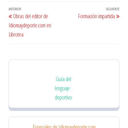
Navegación
Entrada
ANTERIOR
SIGUIENTE
Entr
Obras del editor de
Formación impartida
de
anterior
sigu
Idiomaydeporte.com en
entradas
Librotea
Guía del
lenguaje
deportivo
Especiales de Idiomaydeporte.com