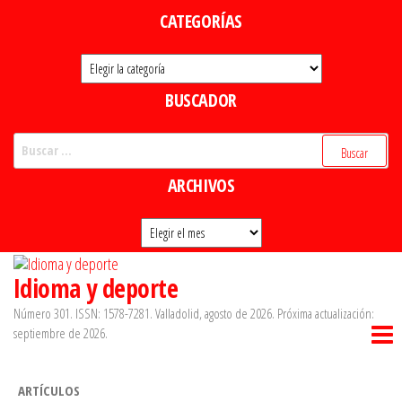
Saltar
CATEGORÍAS
al
Categorías
contenido
BUSCADOR
Buscar:
ARCHIVOS
Archivos
Idioma y deporte
Número 301. ISSN: 1578-7281. Valladolid, agosto de 2026. Próxima actualización:
septiembre de 2026.
ARTÍCULOS