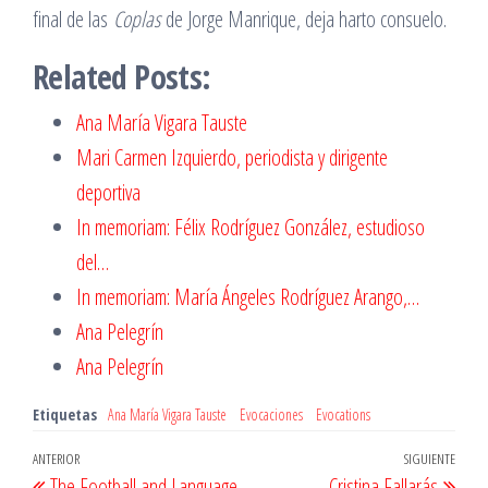
final de las
Coplas
de Jorge Manrique, deja harto consuelo.
Related Posts:
Ana María Vigara Tauste
Mari Carmen Izquierdo, periodista y dirigente
deportiva
In memoriam: Félix Rodríguez González, estudioso
del…
In memoriam: María Ángeles Rodríguez Arango,…
Ana Pelegrín
Ana Pelegrín
Etiquetas
Ana María Vigara Tauste
Evocaciones
Evocations
Navegación
Entrada
ANTERIOR
SIGUIENTE
Entr
The Football and Language
Cristina Fallarás