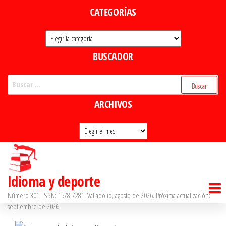
Saltar
CATEGORÍAS
al
Categorías
contenido
BUSCADOR
Buscar:
ARCHIVOS
Archivos
Idioma y deporte
Número 301. ISSN: 1578-7281. Valladolid, agosto de 2026. Próxima actualización:
septiembre de 2026.