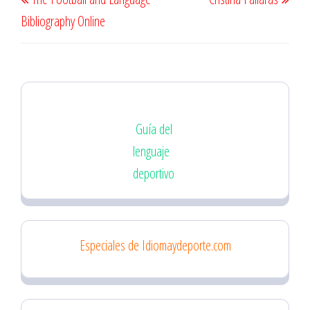
de
anterior
sigu
Bibliography Online
entradas
Guía del
lenguaje
deportivo
Especiales de Idiomaydeporte.com