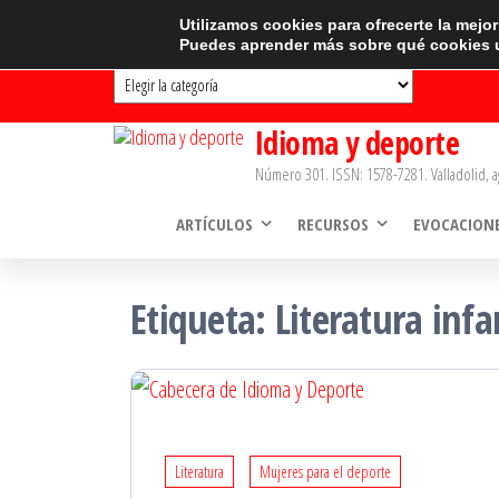
Saltar
CATEGORÍAS
Utilizamos cookies para ofrecerte la mejo
Puedes aprender más sobre qué cookies u
al
Categorías
contenido
Idioma y deporte
Número 301. ISSN: 1578-7281. Valladolid, a
ARTÍCULOS
RECURSOS
EVOCACION
Etiqueta:
Literatura infa
Literatura
Mujeres para el deporte