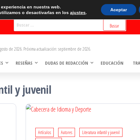
BUSCADOR
r experiencia en nuestra web.
Aceptar
tilizamos o desactivarlas en los
ajustes
.
Buscar:
gosto de 2026. Próxima actualización: septiembre de 2026.
ES
RESEÑAS
DUDAS DE REDACCIÓN
EDUCACIÓN
TR
ntil y juvenil
Artículos
Autores
Literatura infantil y juvenil