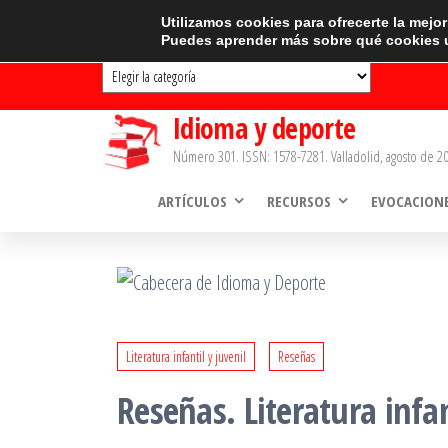
Saltar
CATEGORÍAS
Utilizamos cookies para ofrecerte la mejo
Puedes aprender más sobre qué cookies u
al
Categorías
contenido
Idioma y deporte
Número 301. ISSN: 1578-7281. Valladolid, agosto de 20
ARTÍCULOS
RECURSOS
EVOCACION
Literatura infantil y juvenil
Reseñas
Reseñas. Literatura infan