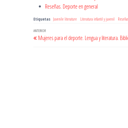
Reseñas. Deporte en general
Etiquetas
Juvenile literature
Literatura infantil y juvenil
Reseña
Navegación
Entrada
ANTERIOR
Mujeres para el deporte. Lengua y literatura. Bibl
de
anterior
entradas