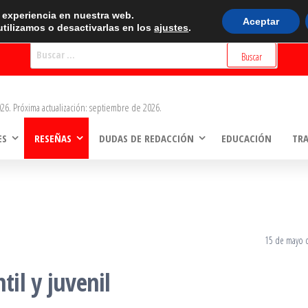
BUSCADOR
r experiencia en nuestra web.
Aceptar
tilizamos o desactivarlas en los
ajustes
.
Buscar:
26. Próxima actualización: septiembre de 2026.
ES
RESEÑAS
DUDAS DE REDACCIÓN
EDUCACIÓN
TR
15 de mayo 
til y juvenil