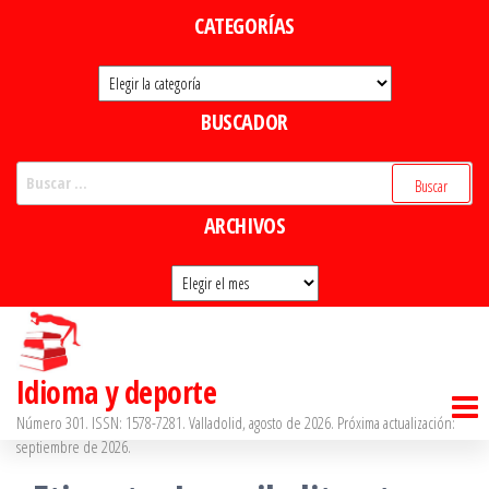
Saltar
CATEGORÍAS
al
Categorías
contenido
BUSCADOR
Buscar:
ARCHIVOS
Archivos
Idioma y deporte
Número 301. ISSN: 1578-7281. Valladolid, agosto de 2026. Próxima actualización:
septiembre de 2026.