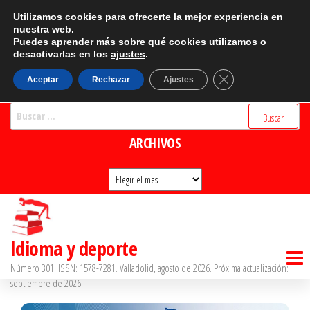
Saltar
CATEGORÍAS
Utilizamos cookies para ofrecerte la mejor experiencia en
al
nuestra web.
Puedes aprender más sobre qué cookies utilizamos o
Categorías
contenido
desactivarlas en los
ajustes
.
BUSCADOR
Cerrar el banner d
Aceptar
Rechazar
Ajustes
Buscar:
ARCHIVOS
Archivos
Idioma y deporte
Número 301. ISSN: 1578-7281. Valladolid, agosto de 2026. Próxima actualización:
septiembre de 2026.