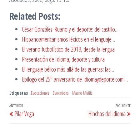
Related Posts:
César González-Ruano y el deporte: del castillo…
Hispanoamericanismos léxicos en el lenguaje…
El verano futbolístico de 2018, desde la lengua
Presentación de Idioma, deporte y cultura
El lenguaje bélico más allá de las guerras: las…
Epílogo del 25º aniversario de Idiomaydeporte.com.…
Etiquetas
Evocaciones
Evocations
Mauro Muñiz
Navegación
Entrada
ANTERIOR
SIGUIENTE
Entr
Pilar Vega
Hinchas del idioma
de
anterior
sigu
entradas