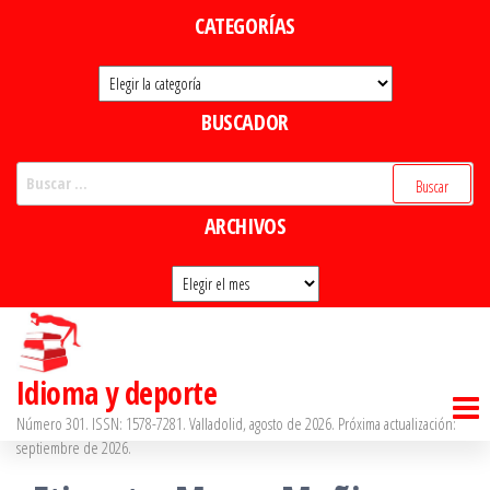
Saltar
CATEGORÍAS
al
Categorías
contenido
BUSCADOR
Buscar:
ARCHIVOS
Archivos
Idioma y deporte
Número 301. ISSN: 1578-7281. Valladolid, agosto de 2026. Próxima actualización:
septiembre de 2026.