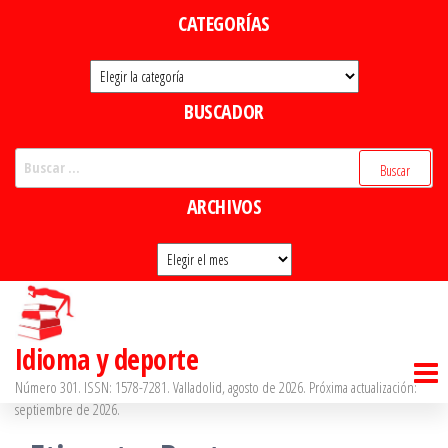
Saltar
CATEGORÍAS
al
Categorías
contenido
BUSCADOR
Buscar:
ARCHIVOS
Archivos
Idioma y deporte
Número 301. ISSN: 1578-7281. Valladolid, agosto de 2026. Próxima actualización:
septiembre de 2026.