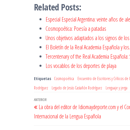
Related Posts:
Especial Especial Argentina: veinte años de al
Cosmopoética: Poesía a patadas
Unos objetivos adaptados a los signos de los
El Boletín de la Real Academia Española y lo
Tercentenary of the Real Academia Española:
Los vocablos de los deportes de playa
Etiquetas
Cosmopoética
Encuentro de Escritores y Críticos de l
Rodríguez
Legado de Jesús Castañón Rodríguez
Lenguaje y jerga
Navegación
Entrada
ANTERIOR
La obra del editor de Idiomaydeporte.com y el C
de
anterior
Internacional de la Lengua Española
entradas