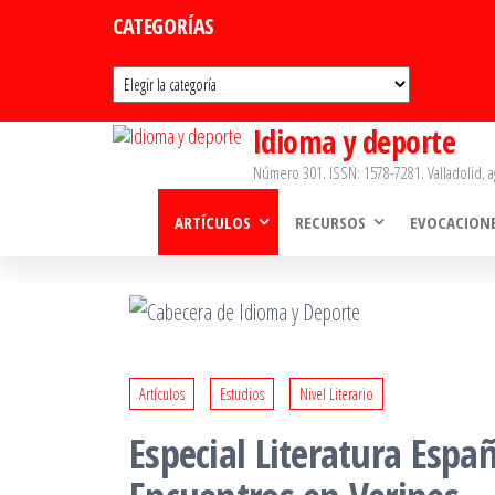
Saltar
CATEGORÍAS
al
Categorías
contenido
Idioma y deporte
Número 301. ISSN: 1578-7281. Valladolid, a
ARTÍCULOS
RECURSOS
EVOCACION
Artículos
Estudios
Nivel Literario
Especial Literatura Espa