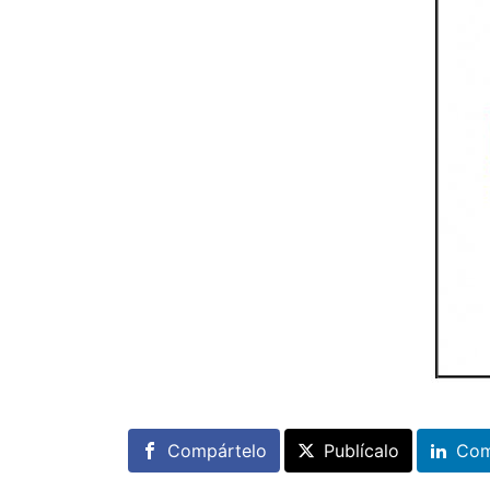
Compártelo
Publícalo
Com