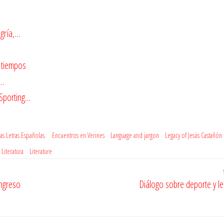
egría,…
 tiempos
s…
 Sporting…
as Letras Españolas.
Encuentros en Verines
Language and jargon
Legacy of Jesús Castañón
Literatura
Literature
ongreso
Diálogo sobre deporte y le